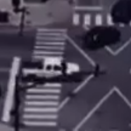
0.084368s